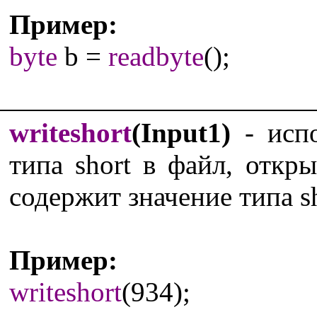
Пример:
byte
b =
readbyte
();
writeshort
(Input1)
- испо
типа short в файл, отк
содержит значение типа sh
Пример:
writeshort
(934);