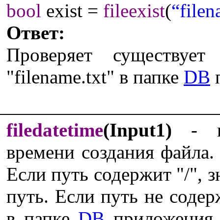
bool
exist =
fileexist
(
“filen
Ответ:
Проверяет существуе
"filename.txt" в папке
DB
filedatetime
(Input1)
- ис
времени создания файла. 
Если путь содержит "/", з
путь. Если путь не содерж
в папке
DB
приложения.