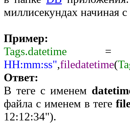
миллисекундах начиная с 
Пример:
Tags.datetime
HH:mm:ss"
,
filedatetime
(
Ta
Ответ:
В теге с именем
datetim
файла с именем в теге
fi
12:12:34").