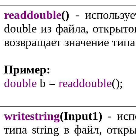
readdouble
()
- используе
double из файла, открыт
возвращает значение типа
Пример:
double
b =
readdouble
();
writestring
(Input1)
- исп
типа string в файл, отк