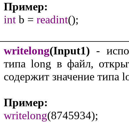
Пример:
int
b =
readint
();
writelong
(Input1)
- испол
типа long в файл, откр
содержит значение типа l
Пример:
writelong
(8745934);