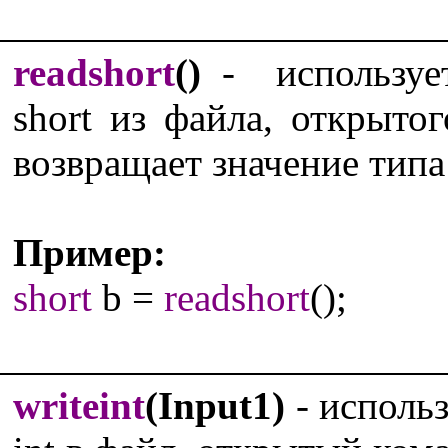
readshort
()
- использует
short из файла, открыт
возвращает значение типа 
Пример:
short
b =
readshort
();
writeint
(Input1)
- использ