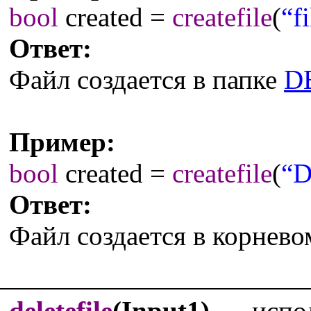
bool
created =
createfile
(
“f
Ответ:
Файл создается в папке
D
Пример:
bool
created =
createfile
(
“D
Ответ:
Файл создается в корнево
deletefile
(Input1)
- испол