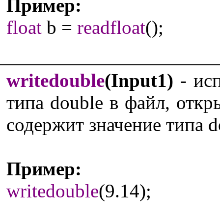
Пример:
float
b =
readfloat
();
writedouble
(Input1)
- исп
типа double в файл, отк
содержит значение типа d
Пример:
writedouble
(9.14);