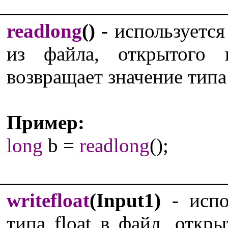
readlong
()
- используется
из файла, открытого
возвращает значение типа
Пример:
long
b =
readlong
();
writefloat
(Input1)
- испо
типа float в файл, отк