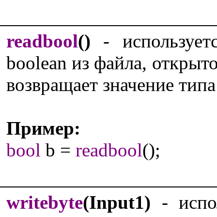
readbool
()
- используетс
boolean из файла, откры
возвращает значение типа
Пример:
bool
b =
readbool
();
writebyte
(Input1)
- испол