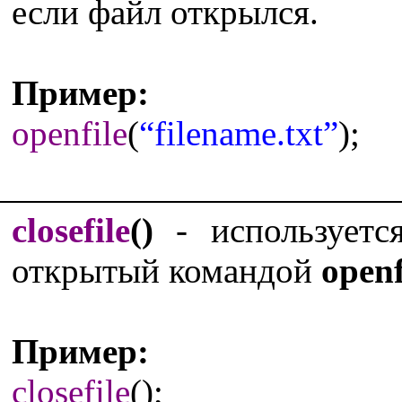
если файл открылся.
Пример:
openfile
(
“filename.txt”
);
closefile
()
- используетс
открытый командой
openf
Пример:
closefile
();