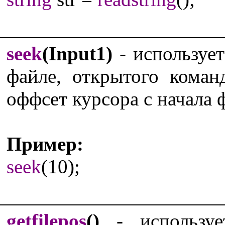
seek
(Input1)
- использует
файле, открытого кома
оффсет курсора с начала 
Пример:
seek
(10);
getfilepos
()
- используе