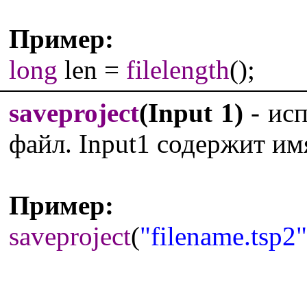
Пример:
long
len =
filelength
();
saveproject
(Input 1)
- исп
файл. Input1 содержит им
Пример:
saveproject
(
"filename.tsp2"