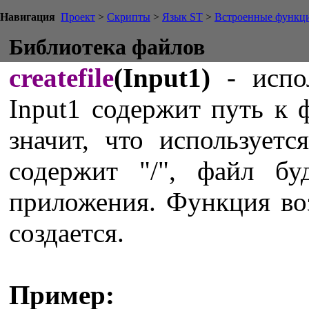
Навигация
Проект
>
Скрипты
>
Язык ST
>
Встроенные функц
Библиотека файлов
createfile
(Input1)
- испол
Input1 содержит путь к ф
значит, что использует
содержит "/", файл бу
приложения. Функция в
создается.
Пример: