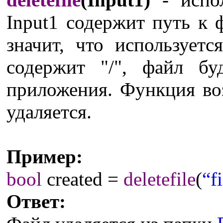
Input1 содержит путь к ф
значит, что использует
содержит "/", файл бу
приложения. Функция в
удаляется.
Пример:
bool
created =
deletefile
(
“f
Ответ: