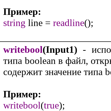
Пример:
string
line =
readline
();
writebool
(Input1)
- испол
типа boolean в файл, от
содержит значение типа b
Пример:
writebool
(
true
);