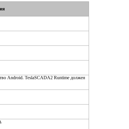
ия
тво Android. TeslaSCADA2 Runtime должен
.