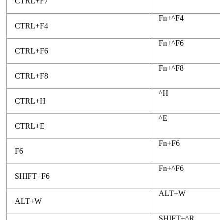
CTRL+F7
Fn+^F4
CTRL+F4
Fn+^F6
CTRL+F6
Fn+^F8
CTRL+F8
^H
CTRL+H
^E
CTRL+E
Fn+F6
F6
Fn+^F6
SHIFT+F6
ALT+W
ALT+W
SHIFT+^R