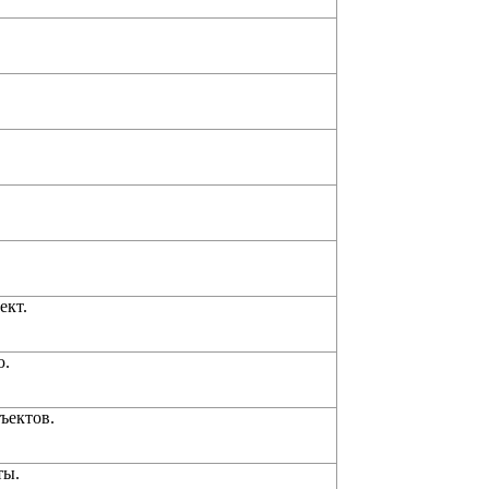
ект.
ю.
ъектов.
ты.