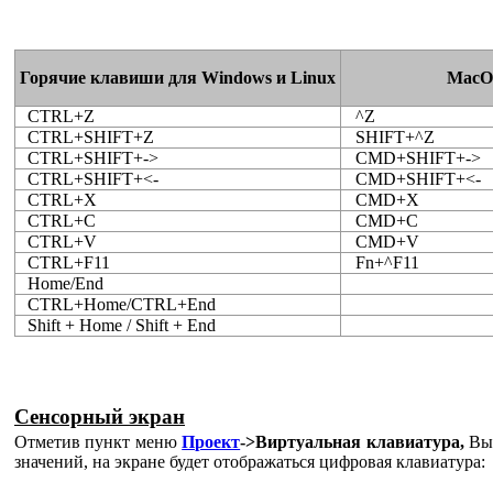
Горячие клавиши для Windows и Linux
MacO
CTRL+Z
^Z
CTRL+SHIFT+Z
SHIFT+^Z
CTRL+SHIFT+->
CMD+SHIFT+->
CTRL+SHIFT+<-
CMD+SHIFT+<-
CTRL+X
CMD+X
CTRL+C
CMD+C
CTRL+V
CMD+V
CTRL+F11
Fn+^F11
Home/End
CTRL+Home/CTRL+End
Shift + Home / Shift + End
Сенсорный экран
Отметив пункт меню
Проект
->Виртуальная клавиатура,
Вы 
значений, на экране будет отображаться цифровая клавиатура: