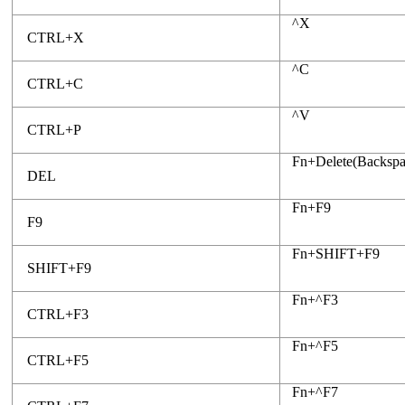
^X
CTRL+X
^C
CTRL+C
^V
CTRL+P
Fn+Delete(Backspa
DEL
Fn+F9
F9
Fn+SHIFT+F9
SHIFT+F9
Fn+^F3
CTRL+F3
Fn+^F5
CTRL+F5
Fn+^F7