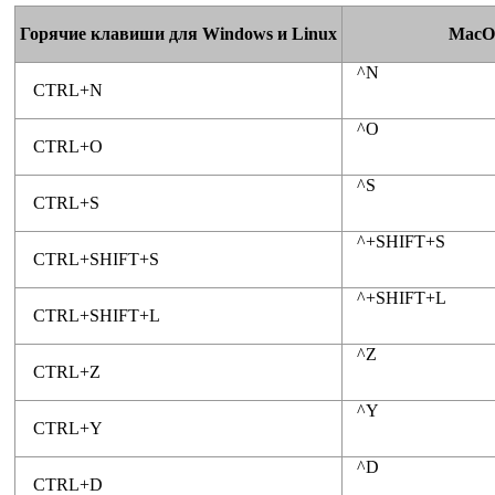
Горячие клавиши для Windows и Linux
MacO
^N
CTRL+N
^O
CTRL+O
^S
CTRL+S
^+SHIFT+S
CTRL+SHIFT+S
^+SHIFT+L
CTRL+SHIFT+L
^Z
CTRL+Z
^Y
CTRL+Y
^D
CTRL+D