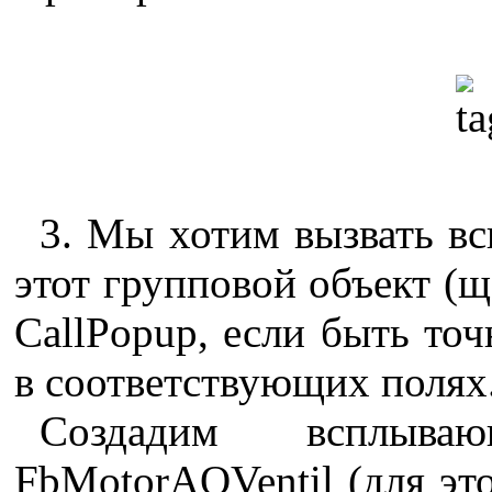
3. Мы хотим вызвать в
этот групповой объект (щ
CallPopup, если быть точ
в соответствующих полях
Создадим всплы
FbMotorAOVentil (для эт