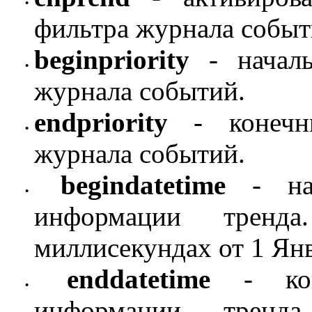
•
фильтра журнала событ
beginpriority
- началь
•
журнала событий.
endpriority
- конечны
•
журнала событий.
begindatetime
- нач
•
информации тренд
миллисекундах от 1 Янв
enddatetime
- коне
•
информации тренд