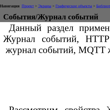
Навигация
Проект
>
Экраны
>
Графические объекты
>
Библиот
События/Журнал событий
Данный раздел примен
Журнал событий, HTTP
журнал событий, MQTT 
Рассмотрим свойства 