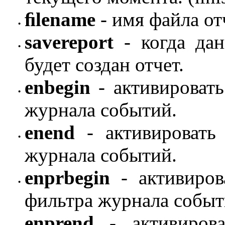
ﬁlename
- имя файла от
•
savereport
- когда дан
•
будет создан отчет.
enbegin
- активировать
•
журнала событий.
enend
- активировать
•
журнала событий.
enprbegin
- активиров
•
фильтра журнала событ
enprend
- активирова