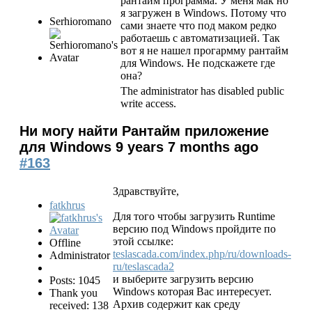
рантайм программа. У меня мак но
я загружен в Windows. Потому что
Serhioromano
сами знаете что под маком редко
работаешь с автоматизацией. Так
вот я не нашел прогармму рантайм
для Windows. Не подскажете где
она?
The administrator has disabled public
write access.
Ни могу найти Рантайм приложение
для Windows
9 years 7 months ago
#163
Здравствуйте,
fatkhrus
Для того чтобы загрузить Runtime
версию под Windows пройдите по
этой ссылке:
Offline
teslascada.com/index.php/ru/downloads-
Administrator
ru/teslascada2
и выберите загрузить версию
Posts: 1045
Windows которая Вас интересует.
Thank you
Архив содержит как среду
received: 138