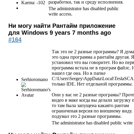
разработки, так и среду исполнения.
Karma: -102
The administrator has disabled public
write access.
Ни могу найти Рантайм приложение
для Windows
9 years 7 months ago
#164
Так это не 2 разные программы? Я дум
это одна программа а рантайм другая. Я
установил что вы говоритет. Но во пер
программа встала не в програм файлс. 
нашел где она. Но в папке
C:\Users\Sergey\AppData\Local\TeslaS
Serhioromano
только IDE. Нет отдельной программы.
Они у вас не 2 разные програмы? Проч
видео в маке когда вы делали загрузку 
то там была запущена какаято рантам
ограниченая версия по внешнему виду. 
подумал это 2 разные программы.
The administrator has disabled public write