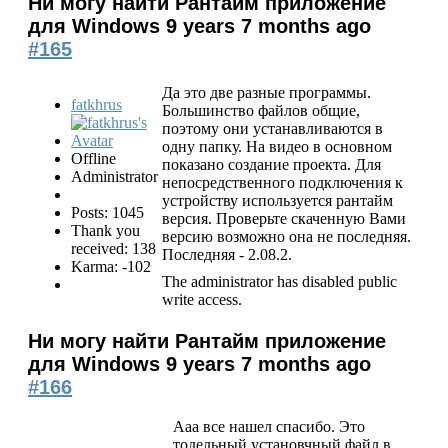
Ни могу найти Рантайм приложение
для Windows
9 years 7 months ago
#165
Да это две разные программы.
fatkhrus
Большинство файлов общие,
поэтому они устанавливаются в
одну папку. На видео в основном
Offline
показано создание проекта. Для
Administrator
непосредственного подключения к
устройству используется рантайм
Posts: 1045
версия. Проверьте скаченную Вами
Thank you
версию возможно она не последняя.
received: 138
Последняя - 2.08.2.
Karma: -102
The administrator has disabled public
write access.
Ни могу найти Рантайм приложение
для Windows
9 years 7 months ago
#166
Ааа все нашел спасибо. Это
тодельный установчный файл в