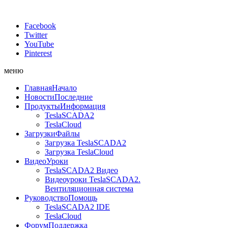
Facebook
Twitter
YouTube
Pinterest
меню
Главная
Начало
Новости
Последние
Продукты
Информация
TeslaSCADA2
TeslaCloud
Загрузки
Файлы
Загрузка TeslaSCADA2
Загрузка TeslaCloud
Видео
Уроки
TeslaSCADA2 Видео
Видеоуроки TeslaSCADA2.
Вентиляционная система
Руководство
Помощь
TeslaSCADA2 IDE
TeslaCloud
Форум
Поддержка