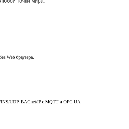
 любой точки мира.
без Web браузера.
, FINS/UDP, BACnet/IP с MQTT и OPC UA