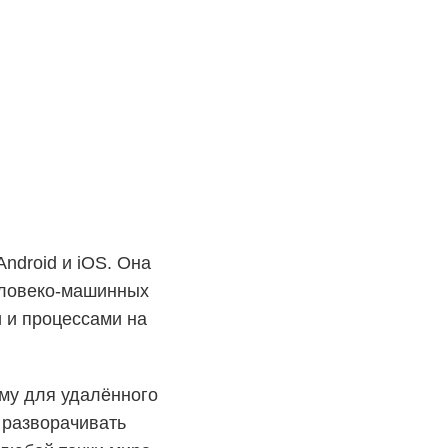
ndroid и iOS. Она
еловеко-машинных
 и процессами на
у для удалённого
 разворачивать