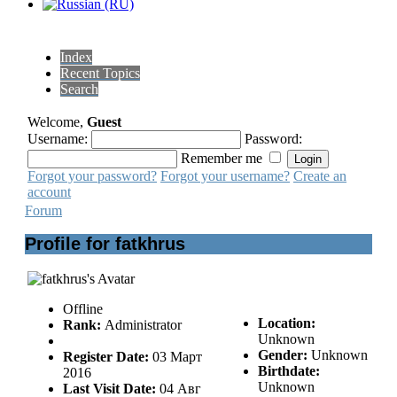
Index
Recent Topics
Search
Welcome,
Guest
Username:
Password:
Remember me
Forgot your password?
Forgot your username?
Create an
account
Forum
Profile for fatkhrus
Offline
Location:
Rank:
Administrator
Unknown
Gender:
Unknown
Register Date:
03 Март
Birthdate:
2016
Unknown
Last Visit Date:
04 Авг