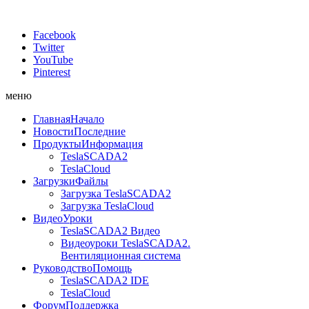
Facebook
Twitter
YouTube
Pinterest
меню
Главная
Начало
Новости
Последние
Продукты
Информация
TeslaSCADA2
TeslaCloud
Загрузки
Файлы
Загрузка TeslaSCADA2
Загрузка TeslaCloud
Видео
Уроки
TeslaSCADA2 Видео
Видеоуроки TeslaSCADA2.
Вентиляционная система
Руководство
Помощь
TeslaSCADA2 IDE
TeslaCloud
Форум
Поддержка