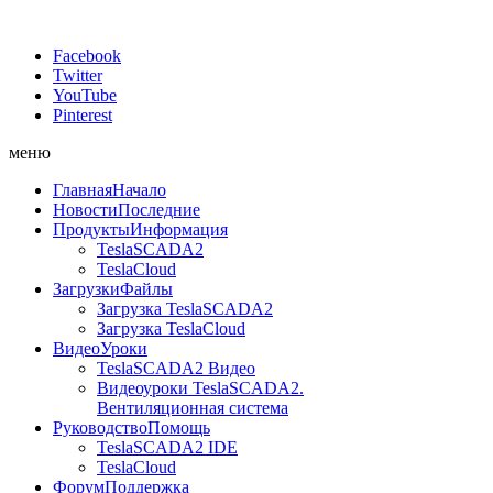
Facebook
Twitter
YouTube
Pinterest
меню
Главная
Начало
Новости
Последние
Продукты
Информация
TeslaSCADA2
TeslaCloud
Загрузки
Файлы
Загрузка TeslaSCADA2
Загрузка TeslaCloud
Видео
Уроки
TeslaSCADA2 Видео
Видеоуроки TeslaSCADA2.
Вентиляционная система
Руководство
Помощь
TeslaSCADA2 IDE
TeslaCloud
Форум
Поддержка