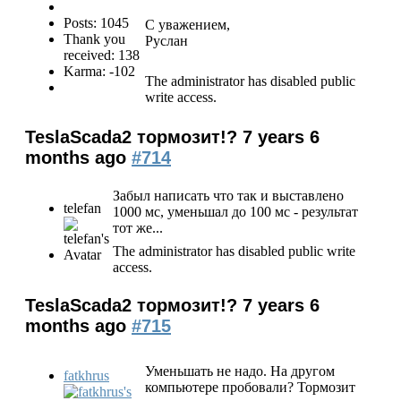
Posts: 1045
С уважением,
Thank you
Руслан
received: 138
Karma: -102
The administrator has disabled public
write access.
TeslaScada2 тормозит!?
7 years 6
months ago
#714
Забыл написать что так и выставлено
telefan
1000 мс, уменьшал до 100 мс - результат
тот же...
The administrator has disabled public write
access.
TeslaScada2 тормозит!?
7 years 6
months ago
#715
Уменьшать не надо. На другом
fatkhrus
компьютере пробовали? Тормозит