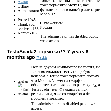
только запись значения или чтение
тоже тормозит? Может у вас
Offline
функции 6 нет в вашей реализации
Administrator
Modbus?
Posts: 1045
С уважением,
Thank you
Руслан
received: 138
Karma: -102
The administrator has disabled public
write access.
TeslaScada2 тормозит!?
7 years 6
months ago
#716
Нет на другом компьютере не тестил, но
такая возможность есть, попробую
вечером. Чтение тоже тормозит, потому
что Modbus Viewer на смарфоне
telefan
обновляет значения ровно раз секунду, а
TeslaScada - нет. Функция записи
реализована, я же со смартфона без
проблем управляю.
The administrator has disabled public write
access.