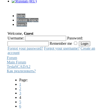
Index
Recent Topics
Search
Welcome,
Guest
Username:
Password:
Remember me
Forgot your password?
Forgot your username?
Create an
account
Forum
Main Forum
TeslaSCADA2
Как реализовать?
Page:
1
2
3
4
5
6