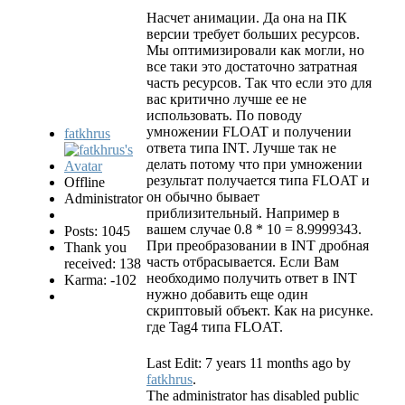
Насчет анимации. Да она на ПК
версии требует больших ресурсов.
Мы оптимизировали как могли, но
все таки это достаточно затратная
часть ресурсов. Так что если это для
вас критично лучше ее не
использовать. По поводу
умножении FLOAT и получении
fatkhrus
ответа типа INT. Лучше так не
делать потому что при умножении
результат получается типа FLOAT и
Offline
он обычно бывает
Administrator
приблизительный. Например в
вашем случае 0.8 * 10 = 8.9999343.
Posts: 1045
При преобразовании в INT дробная
Thank you
часть отбрасывается. Если Вам
received: 138
необходимо получить ответ в INT
Karma: -102
нужно добавить еще один
скриптовый объект. Как на рисунке.
где Tag4 типа FLOAT.
Last Edit: 7 years 11 months ago by
fatkhrus
.
The administrator has disabled public