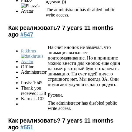
Phazz
идеями )))
The administrator has disabled public
write access.
Как реализовать?
7 years 11 months
ago
#547
На счет кнопок не замечал, что
fatkhrus
анимация вызывает
подтормаживание. Но в принципе
можно внести для кнопок еще один
Offline
параметр который будет отключать
Administrator
анимацию. На счет идей ничего
страшного нет. Мы всегда ЗА. Они
Posts: 1045
помогают улучшить наш продукт.
Thank you
received: 138
Руслан.
Karma: -102
The administrator has disabled public
write access.
Как реализовать?
7 years 11 months
ago
#551