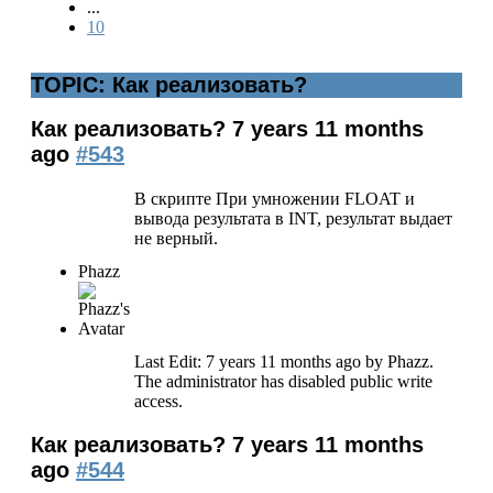
...
10
TOPIC: Как реализовать?
Как реализовать?
7 years 11 months
ago
#543
В скрипте При умножении FLOAT и
вывода результата в INT, результат выдает
не верный.
Phazz
Last Edit: 7 years 11 months ago by
Phazz
.
The administrator has disabled public write
access.
Как реализовать?
7 years 11 months
ago
#544