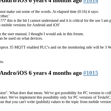
n/Andro/iOS
6 years 4 months ago
#1014
nnot make out some of the words. At elapsed time (0:16) it says:
iber.'
?' this is the bit I cannot understand and it is critical for the use I am 
on mobile versions for Android and iOS'
in the user manual, I thought I would ask in this forum.
an be used on what devices.
approx 35 MQTT enabled PLC's and on the monitoring side will be 3 W
ss.
n/Andro/iOS
6 years 4 months ago
#1015
ion". What does that mean. We've got possibility for PC version to col
ker. We've implement this possibility only for PC versions of Tesla
mean that you can't write (publish) values to the topic from mobile ver