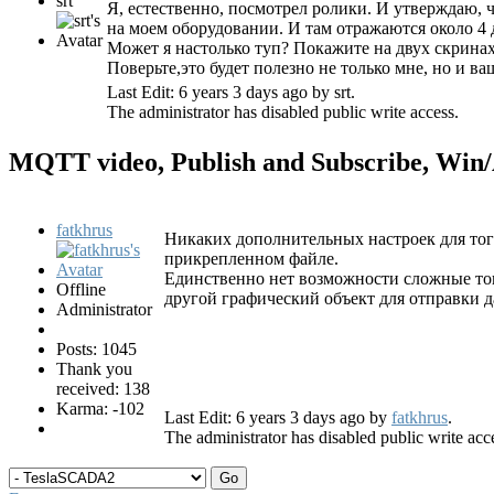
srt
Я, естественно, посмотрел ролики. И утверждаю,
на моем оборудовании. И там отражаются около 4 
Может я настолько туп? Покажите на двух скринах
Поверьте,это будет полезно не только мне, но и ва
Last Edit: 6 years 3 days ago by
srt
.
The administrator has disabled public write access.
MQTT video, Publish and Subscribe, Wi
fatkhrus
Никаких дополнительных настроек для того
прикрепленном файле.
Единственно нет возможности сложные топ
Offline
другой графический объект для отправки д
Administrator
Posts: 1045
Thank you
received: 138
Karma: -102
Last Edit: 6 years 3 days ago by
fatkhrus
.
The administrator has disabled public write acc