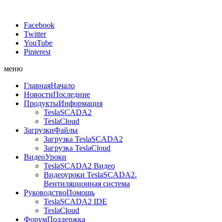
Facebook
Twitter
YouTube
Pinterest
меню
Главная
Начало
Новости
Последние
Продукты
Информация
TeslaSCADA2
TeslaCloud
Загрузки
Файлы
Загрузка TeslaSCADA2
Загрузка TeslaCloud
Видео
Уроки
TeslaSCADA2 Видео
Видеоуроки TeslaSCADA2.
Вентиляционная система
Руководство
Помощь
TeslaSCADA2 IDE
TeslaCloud
Форум
Поддержка