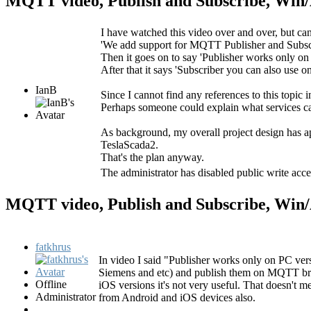
MQTT video, Publish and Subscribe, Wi
I have watched this video over and over, but ca
'We add support for MQTT Publisher and Subscr
Then it goes on to say 'Publisher works only on ??
After that it says 'Subscriber you can also use 
IanB
Since I cannot find any references to this topic 
Perhaps someone could explain what services c
As background, my overall project design has 
TeslaScada2.
That's the plan anyway.
The administrator has disabled public write acce
MQTT video, Publish and Subscribe, Wi
fatkhrus
In video I said "Publisher works only on PC vers
Siemens and etc) and publish them on MQTT bro
Offline
iOS versions it's not very useful. That doesn't 
Administrator
from Android and iOS devices also.