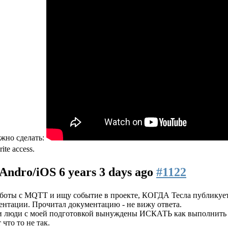
ожно сделать:
ite access.
n/Andro/iOS
6 years 3 days ago
#1122
аботы с MQTT и ищу событие в проекте, КОГДА Тесла публикует т
ментации. Прочитал документацию - не вижу ответа.
и люди с моей подготовкой вынуждены ИСКАТЬ как выполнить п
 что то не так.