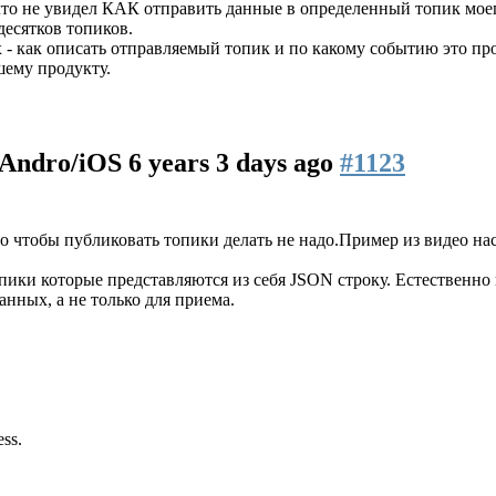
 что не увидел КАК отправить данные в определенный топик мо
десятков топиков.
 - как описать отправляемый топик и по какому событию это пр
шему продукту.
n/Andro/iOS
6 years 3 days ago
#1123
 чтобы публиковать топики делать не надо.Пример из видео на
ики которые представляются из себя JSON строку. Естественно 
анных, а не только для приема.
ess.