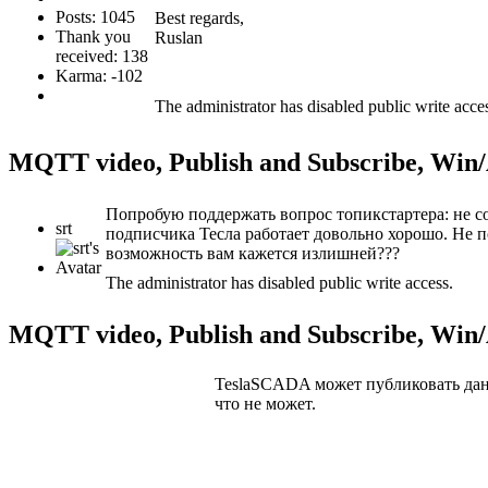
Posts: 1045
Best regards,
Thank you
Ruslan
received: 138
Karma: -102
The administrator has disabled public write acce
MQTT video, Publish and Subscribe, Wi
Попробую поддержать вопрос топикстартера: не с
srt
подписчика Тесла работает довольно хорошо. Не п
возможность вам кажется излишней???
The administrator has disabled public write access.
MQTT video, Publish and Subscribe, Wi
TeslaSCADA может публиковать дан
что не может.