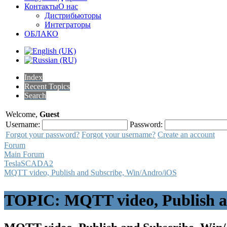
Контакты
О нас
Дистрибьюторы
Интеграторы
ОБЛАКО
Index
Recent Topics
Search
Welcome,
Guest
Username:
Password:
Forgot your password?
Forgot your username?
Create an account
Forum
Main Forum
TeslaSCADA2
MQTT video, Publish and Subscribe, Win/Andro/iOS
TOPIC: MQTT video, Publish a