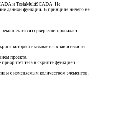
SCADA и TeslaMultiSCADA. Не
ение данной функции. В принципе ничего не
с реконнектится сервер если пропадает
скрипт который вызывается в зависимости
нием проекта.
е приоритет тега в скрипте функцией
ссивы с изменяемым количеством элементов,