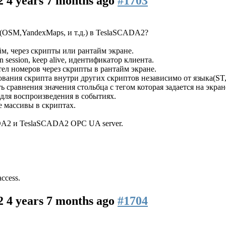
A2
4 years 7 months ago
#1703
(OSM,YandexMaps, и т.д.) в TeslaSCADA2?
айм, через скрипты или рантайм экране.
n session, keep alive, идентификатор клиента.
тел номеров через скрипты в рантайм экране.
вания скрипта внутри других скриптов независимо от языка(ST
 сравнения значения стольбца с тегом которая задается на экране
 для воспроизведения в событиях.
е массивы в скриптах.
DA2 и TeslaSCADA2 OPC UA server.
access.
A2
4 years 7 months ago
#1704