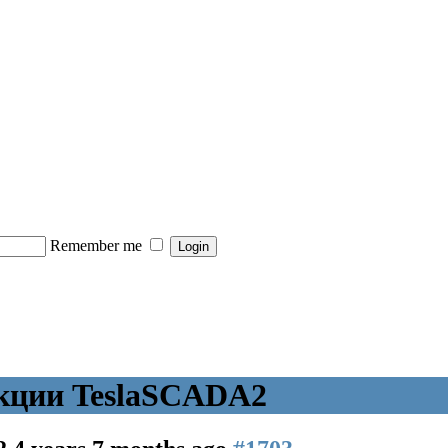
Remember me
кции TeslaSCADA2