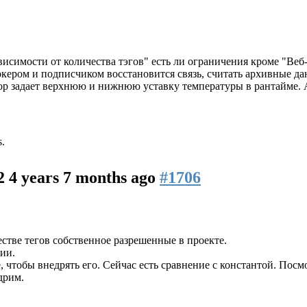
исимости от количества тэгов" есть ли ограничения кроме "Веб
рокером и подписчиком восстановится связь, считать архивные да
ор задает верхнюю и нижнюю уставку температуры в рантайме. 
s.
A2
4 years 7 months ago
#1706
стве тегов собственное разрешенные в проекте.
ии.
чтобы внедрять его. Сейчас есть сравнение с константой. Посмо
дрим.