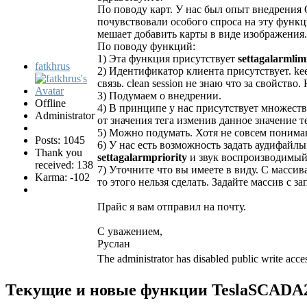
По поводу карт. У нас был опыт внедрени
почувствовали особого спроса на эту функ
мешает добавить карты в виде изображения.
По поводу функций:
1) Эта функция присутствует
settagalarmlim
fatkhrus
2) Идентификатор клиента присутствует. kee
связь. clean session не знаю что за свойство
3) Подумаем о внедрении.
Offline
4) В принципе у нас присутствует множеств
Administrator
от значения тега изменив данное значение т
5) Можно подумать. Хотя не совсем понимаю
Posts: 1045
6) У нас есть возможность задать аудифайл
Thank you
settagalarmpriority
и звук воспроизводимый 
received: 138
7) Уточните что вы имеете в виду. С масси
Karma: -102
то этого нельзя сделать. Задайте массив с з
Прайс я вам отправил на почту.
С уважением,
Руслан
The administrator has disabled public write acce
Текущие и новые функции TeslaSCAD