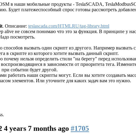
я OSM в наши мобильные продукты - TeslaSCADA, TeslaModbus
цию. Будет платежеспособный спрос готовы рассмотреть добавл
it
. Описание:
teslascada.com/HTMLRU/tag-library.html
p alive не совсем понимаю что это за функция. В принципе у на
. Надо посмотреть.
о способов вызвать один скрипт из другого. Например вызвать 
ега в скрипте из которого хотите вызвать данный скрипт.
 почему нельзя определить стили "на берегу" перед использова
ы воспроизводящиеся в зависимости от приоритета тега. Изменит
при событии будет другой.
вами работать наши скрипты могут. Если вы хотите создавать ма
апасом элементов. Или уточните для каких задач вам это нужно.
ss.
A2
4 years 7 months ago
#1705