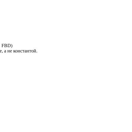
, FBD)
, а не константой.