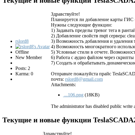
Текущие и новые функции TeslaSCAD
Здравствуйте!
Планируется ли добавление карты ГИС 
Нужны следующие функции:
1) Задавать пределы тревог тега в рант
2) Добавление свойств mqtt сервера: clea
rslord8
3) Возможность добавления и удаления 
4) Возможность многократного использо
Offline
5) Условные стили в отчете. Возможность
New Member
6) Работа с аудио файлом через скрипты
7) Создать и обрабатывать динамически
Posts: 2
Karma: 0
Отправьте пожалуйста прайс TeslaSCA
почта:
rslord8@gmail.com
Attachments:
...106.png
(18KB)
The administrator has disabled public write 
Текущие и новые функции TeslaSCAD
Здравствуйте!