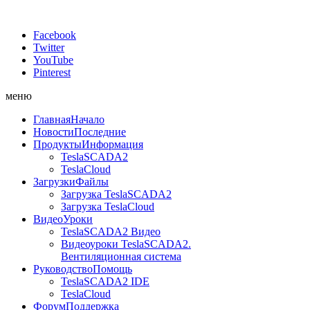
Facebook
Twitter
YouTube
Pinterest
меню
Главная
Начало
Новости
Последние
Продукты
Информация
TeslaSCADA2
TeslaCloud
Загрузки
Файлы
Загрузка TeslaSCADA2
Загрузка TeslaCloud
Видео
Уроки
TeslaSCADA2 Видео
Видеоуроки TeslaSCADA2.
Вентиляционная система
Руководство
Помощь
TeslaSCADA2 IDE
TeslaCloud
Форум
Поддержка