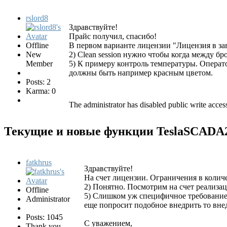
rslord8
Здравствуйте!
Прайс получил, спасибо!
Offline
В первом варианте лицензии "Лицензия в зав
New
2) Clean session нужно чтобы когда между б
Member
5) К примеру контроль температуры. Операт
должны быть например красным цветом.
Posts: 2
Karma: 0
The administrator has disabled public write acces
Текущие и новые функции TeslaSCAD
fatkhrus
Здравствуйте!
На счет лицензии. Ограничения в количе
2) Понятно. Посмотрим на счет реализац
Offline
5) Слишком уж специфичное требование, 
Administrator
еще попросит подобное внедрить то вне
Posts: 1045
С уважением,
Thank you