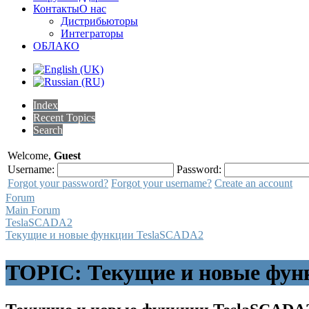
Контакты
О нас
Дистрибьюторы
Интеграторы
ОБЛАКО
Index
Recent Topics
Search
Welcome,
Guest
Username:
Password:
Forgot your password?
Forgot your username?
Create an account
Forum
Main Forum
TeslaSCADA2
Текущие и новые функции TeslaSCADA2
TOPIC: Текущие и новые фун