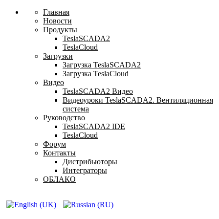
Главная
Новости
Продукты
TeslaSCADA2
TeslaCloud
Загрузки
Загрузка TeslaSCADA2
Загрузка TeslaCloud
Видео
TeslaSCADA2 Видео
Видеоуроки TeslaSCADA2. Вентиляционная
система
Руководство
TeslaSCADA2 IDE
TeslaCloud
Форум
Контакты
Дистрибьюторы
Интеграторы
ОБЛАКО