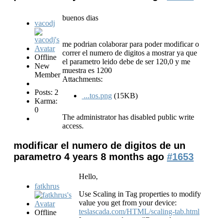
buenos dias
vacodj
me podrian colaborar para poder modificar o
correr el numero de digitos a mostrar ya que
Offline
el parametro leido debe de ser 120,0 y me
New
muestra es 1200
Member
Attachments:
Posts: 2
...tos.png
(15KB)
Karma:
0
The administrator has disabled public write
access.
modificar el numero de digitos de un
parametro
4 years 8 months ago
#1653
Hello,
fatkhrus
Use Scaling in Tag properties to modify
value you get from your device:
teslascada.com/HTML/scaling-tab.html
Offline